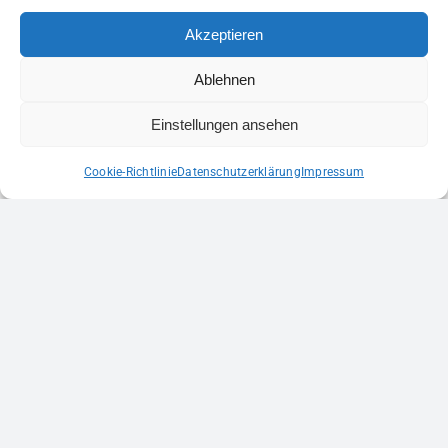
Akzeptieren
Ablehnen
ANSPRECHPARTNER
Einstellungen ansehen
Cookie-Richtlinie
Datenschutzerklärung
Impressum
Tim König
Tim König
Coach