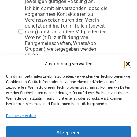
jeweiligen gültigen Fassung an.
Ich bin damit einverstanden, dass die
vorgenannten Kontaktdaten zu
Vereinszwecken durch den Verein
genutzt und hierfür in Teilen (soweit
nötig) auch an andere Mitglieder des
Vereins (z.B. zur Bildung von
Fahrgemeinschaften, WhatsApp
Gruppen) weitergegeben werden
dürfen.
Außerdem willige ich ein, dass
Zustimmung verwalten
Internet-Nutzer meine Personendaten
(hier Name und Geburtsdatum)
Um dir ein optimales Erlebnis zu bieten, verwenden wir Technologien wie
zusammengefasst in
Cookies, um Geräteinformationen zu speichern und/oder darauf
Ergebnis-,Starter-, Teilnehmer-, Spieler-,
zuzugreifen. Wenn du diesen Technologien zustimmst, können wir Daten
Mannschafts- oder ähnliche Listen
wie das Surfverhalten oder eindeutige IDs auf dieser Website verarbeiten.
abrufen können und dass Bilder/Fotos
Wenn du deine Zustimmung nicht erteilst oder zurückziehst, können
von mir, die bei Veranstaltungen,
bestimmte Merkmale und Funktionen beeinträchtigt werden.
sportlichen Ereignissen,
Versammlungen und Feiern des
Dienste verwalten
LippeBaskets Werne entstanden sind,
in der Presse, im Internet und zur
Präsentation des LippeBaskets Werne
Akzeptieren