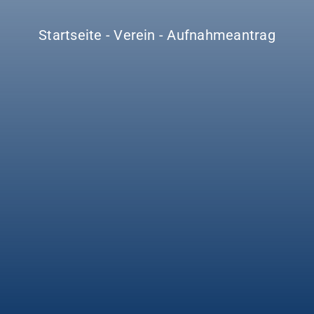
Startseite
-
Verein
-
Aufnahmeantrag