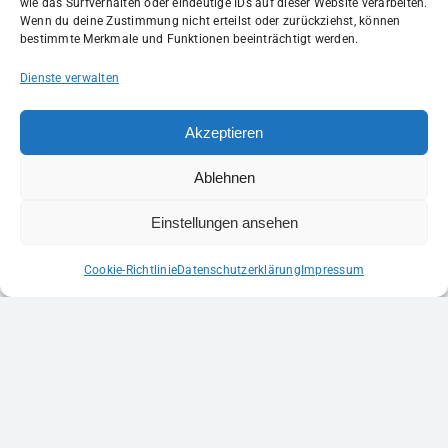
wie das Surfverhalten oder eindeutige IDs auf dieser Website verarbeiten.
Wenn du deine Zustimmung nicht erteilst oder zurückziehst, können
Family-Gedanken: eine Mannschaft, die Generationen
bestimmte Merkmale und Funktionen beeinträchtigt werden.
verbindet, Erfahrung weitergibt und die nächste Welle
an Talenten formt – ganz im Sinne des „Werner
Dienste verwalten
Wegs“.
Akzeptieren
Ablehnen
Zurück
Einstellungen ansehen
Cookie-Richtlinie
Datenschutzerklärung
Impressum