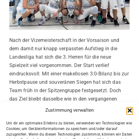
Nach der Vizemeisterschaft in der Vorsaison und
dem damit nur knapp verpassten Aufstieg in die
Landesliga hat sich die 3. Herren für die neue
Spielzeit viel vorgenommen. Der Start verlief
eindrucksvoll: Mit einer makellosen 3:0-Bilanz bis zur
Herbstpause und souveränen Siegen hat sich das
Team früh in der Spitzengruppe festgesetzt. Doch
das Ziel bleibt dasselbe wie in den vergangenen
Jahren – nicht nur die Ergebnisse zählen, sondern
Zustimmung verwalten
die Entwicklung jedes einzelnen Spielers und der
Um dir ein optimales Erlebnis zu bieten, verwenden wir Technologien wie
Zusammenhalt innerhalb der Mannschaft.
Cookies, um Geräteinformationen zu speichern und/oder darauf
zuzugreifen. Wenn du diesen Technologien zustimmst, können wir Daten
So steht die 3. Herren heute sinnbildlich für den LBW-