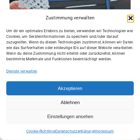
Zustimmung verwalten
Um dir ein optimales Erlebnis zu bieten, verwenden wir Technologien wie
Cookies, um Geräteinformationen zu speichern und/oder darauf
1. Herren
,
News
zuzugreifen. Wenn du diesen Technologien zustimmst, können wir Daten
13. Juli 2026
wie das Surfverhalten oder eindeutige IDs auf dieser Website verarbeiten.
Wenn du deine Zustimmung nicht erteilst oder zurückziehst, können
NEUZUGANG:
bestimmte Merkmale und Funktionen beeinträchtigt werden.
Dienste verwalten
SEAN EALY
Vor
1
2
Akzeptieren
Ablehnen
Einstellungen ansehen
News
,
1. Herren
4. April 2025
Cookie-Richtlinie
Datenschutzerklärung
Impressum