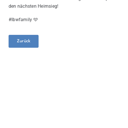
den nächsten Heimsieg!
#lbwfamily 🩵
Zurück