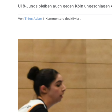
U18-Jungs bleiben auch gegen Köln ungeschlagen Au
für
Von
Thies Adam
|
Kommentare deaktiviert
Jugendrundschau:
U18
siegt
im
Spitzenspiel,
U12.2
weiter
ungeschlagen