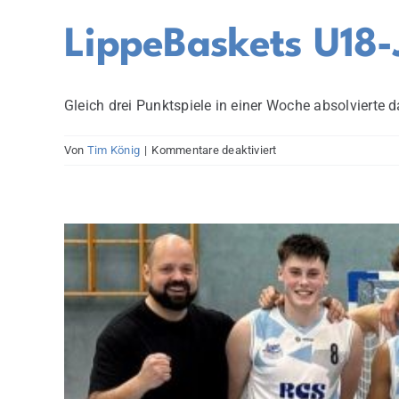
LippeBaskets U18-J
Gleich drei Punktspiele in einer Woche absolvierte d
für
Von
Tim König
|
Kommentare deaktiviert
LippeBaskets
U18-
Jungs
in
der
Regionalliga
erfolgreich