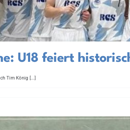
: U18 feiert historisc
h Tim König [...]