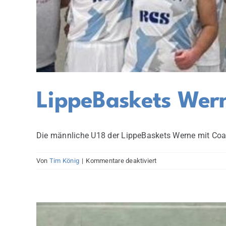
LippeBaskets Werne
Die männliche U18 der LippeBaskets Werne mit Coac
für
Von
Tim König
|
Kommentare deaktiviert
LippeBaskets
Werne:
U18
feiert
historischen