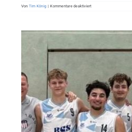
für
Von
Tim König
|
Kommentare deaktiviert
U16
Mädchen
wieder
für
die
1.
Regionalliga
qualifiziert!