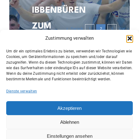
IBBENBÜREN
ZUM
Zurück
Vor
1
2
3
Zustimmung verwalten
FREITAGABENDSPIEL
Um dir ein optimales Erlebnis zu bieten, verwenden wir Technologien wie
Cookies, um Geräteinformationen zu speichern und/oder darauf
zuzugreifen. Wenn du diesen Technologien zustimmst, können wir Daten
wie das Surfverhalten oder eindeutige IDs auf dieser Website verarbeiten.
Wenn du deine Zustimmung nicht erteilst oder zurückziehst, können
bestimmte Merkmale und Funktionen beeinträchtigt werden.
1. Herren
,
News
23. März 2026
Dienste verwalten
NACHBERICHT H1:
Akzeptieren
UBC MÜNSTER 2
Ablehnen
Einstellungen ansehen